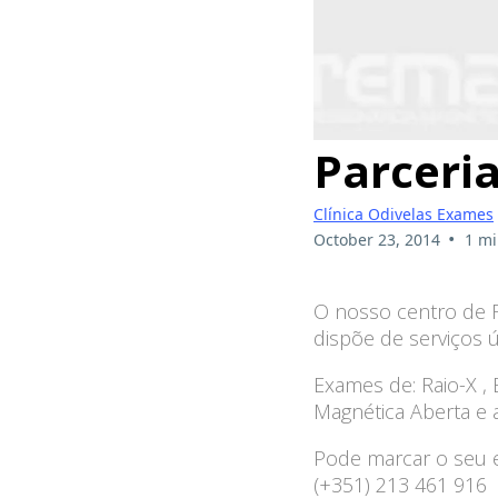
Parceri
Clínica Odivelas Exames
•
October 23, 2014
1 mi
O nosso centro de R
dispõe de serviços 
Exames de: Raio-X , 
Magnética Aberta e a
Pode marcar o seu 
(+351) 213 461 916