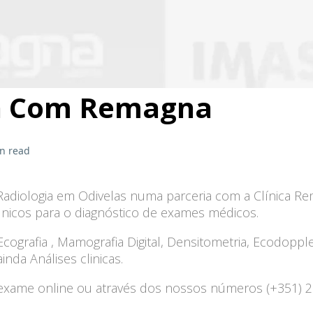
a Com Remagna
n read
adiologia em Odivelas numa parceria com a Clínica Re
únicos para o diagnóstico de exames médicos.
Ecografia , Mamografia Digital, Densitometria, Ecodoppl
inda Análises clinicas.
exame online ou através dos nossos números (+351) 